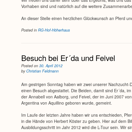
Wir freuen uns daher sehr über das Ergebnis, was uns das Si
Vorhaben sind und natürlich auf die weitere Zusammenarbe
An dieser Stelle einen herzlichen Glückwunsch an Pferd un
Posted in
RG-Hof-Höherhaus
Besuch bei Er´da und Feivel
Posted on
30. April 2012
by
Christian Feldmann
Am gestrigen Sonntag haben wir zwei unserer Nachzucht-D
einen Besuch abgestattet. Die Beiden, damit sind Er´da, i
der Annabell von Aalborg, und Feivel, der im Juni 2007 von 
Argentina von Aquillino geboren wurde, gemeint.
Im Laufe der letzten Jahre haben wir uns entschieden, Pfe
in die Hände von Herbert Köster zu geben. Hier auf dem Bil
Ausbildungsschritt im Jahr 2012 wird die L-Tour sein. Wir 