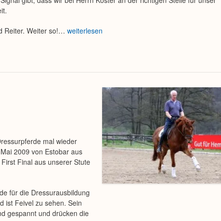
gnal gibt, dass wir bei Herrn Köster an der richtigen Stelle für unser
it.
d Reiter. Weiter so!…
weiterlesen
ressurpferde mal wieder
m Mai 2009 von Estobar aus
First Final aus unserer Stute
rde für die Dressurausbildung
d ist Feivel zu sehen. Sein
sind gespannt und drücken die