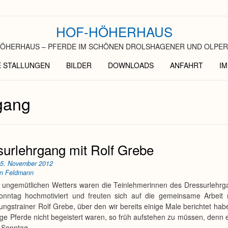
HOF-HÖHERHAUS
ÖHERHAUS – PFERDE IM SCHÖNEN DROLSHAGENER UND OLPER
E STALLUNGEN
BILDER
DOWNLOADS
ANFAHRT
I
gang
urlehrgang mit Rolf Grebe
n
5. November 2012
an Feldmann
s ungemütlichen Wetters waren die Teinlehmerinnen des Dressurlehr
Sonntag hochmotiviert und freuten sich auf die gemeinsame Arbeit
gstrainer Rolf Grebe, über den wir bereits einige Male berichtet hab
ge Pferde nicht begeistert waren, so früh aufstehen zu müssen, denn e
 Sonntag.