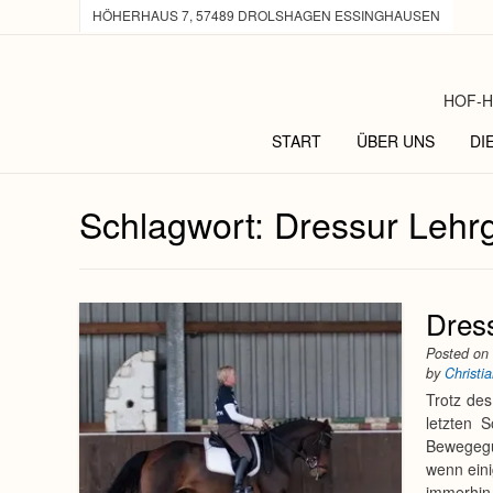
HÖHERHAUS 7, 57489 DROLSHAGEN ESSINGHAUSEN
HOF-H
START
ÜBER UNS
DI
Schlagwort:
Dressur Lehr
Dress
Posted o
by
Christi
Trotz de
letzten 
Bewegegun
wenn eini
immerhin