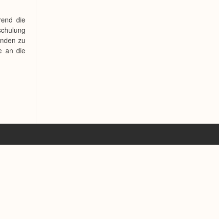
rend die
schulung
unden zu
be an die