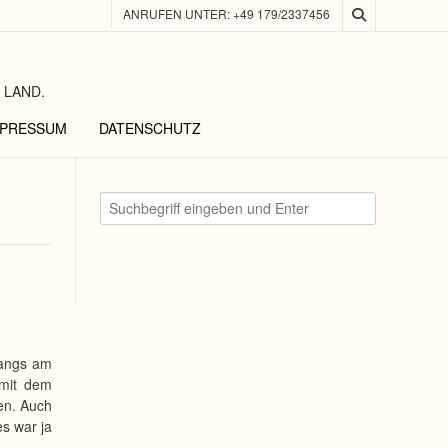
ANRUFEN UNTER: +49 179/2337456
 LAND.
MPRESSUM
DATENSCHUTZ
gangs am
 mit dem
en. Auch
s war ja