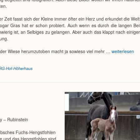
ten.
ger Zeit fasst sich der Kleine immer öfter ein Herz und erkundet die Wel
ogar Gras hat er schon probiert. Auch wenn es durch die langen Be
wierig ist, an Selbiges zu gelangen. Aber auch das klappt nach einiger
ung.
 der Wiese herumzutoben macht ja sowieso viel mehr …
weiterlesen
RG-Hof-Höherhaus
 – Rubinstein
hübsches Fuchs-Hengstfohlen
te und das Hengstfohlen sind