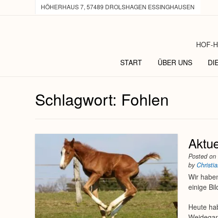
HÖHERHAUS 7, 57489 DROLSHAGEN ESSINGHAUSEN
HOF-H
START
ÜBER UNS
DI
Schlagwort:
Fohlen
Aktu
Posted o
by
Christi
Wir haben
einige Bi
Heute ha
Weidegang