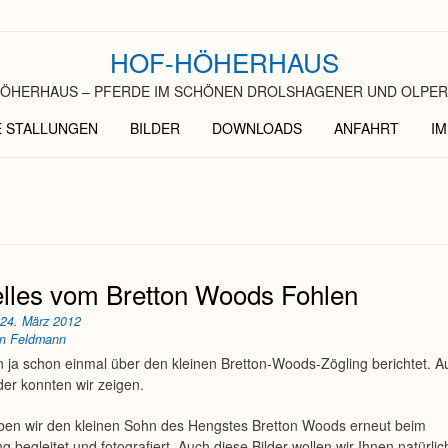
HOF-HÖHERHAUS
ÖHERHAUS – PFERDE IM SCHÖNEN DROLSHAGENER UND OLPER
E STALLUNGEN
BILDER
DOWNLOADS
ANFAHRT
I
elles vom Bretton Woods Fohlen
n
24. März 2012
an Feldmann
 ja schon einmal über den kleinen Bretton-Woods-Zögling berichtet. A
lder konnten wir zeigen.
ben wir den kleinen Sohn des Hengstes Bretton Woods erneut beim
 begleitet und fotografiert. Auch diese Bilder wollen wir Ihnen natürlic