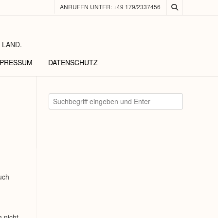
ANRUFEN UNTER: +49 179/2337456
 LAND.
MPRESSUM
DATENSCHUTZ
uch
h nicht