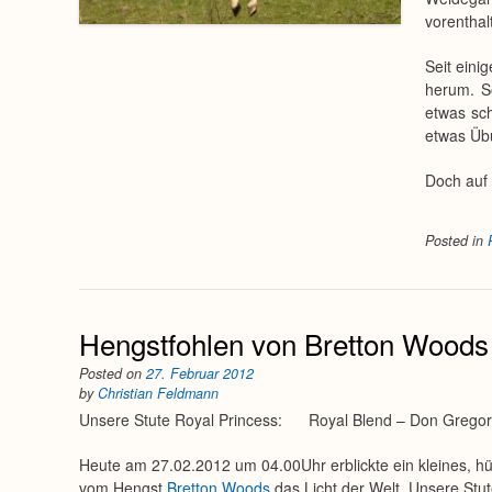
vorenthal
Seit eini
herum. S
etwas sch
etwas Üb
Doch auf
Posted in
Hengstfohlen von Bretton Woods
Posted on
27. Februar 2012
by
Christian Feldmann
Unsere Stute Royal Princess: Royal Blend – Don Gregory
Heute am 27.02.2012 um 04.00Uhr erblickte ein kleines, 
vom Hengst
Bretton Woods
das Licht der Welt. Unsere Stu