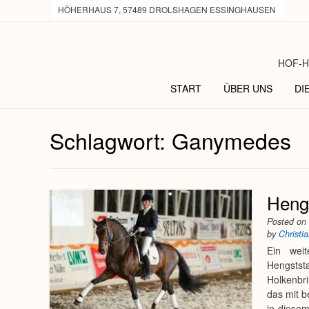
HÖHERHAUS 7, 57489 DROLSHAGEN ESSINGHAUSEN
HOF-H
START
ÜBER UNS
DI
Schlagwort:
Ganymedes
Heng
Posted o
by
Christi
Ein weit
Hengstst
Holkenbr
das mit b
in diese