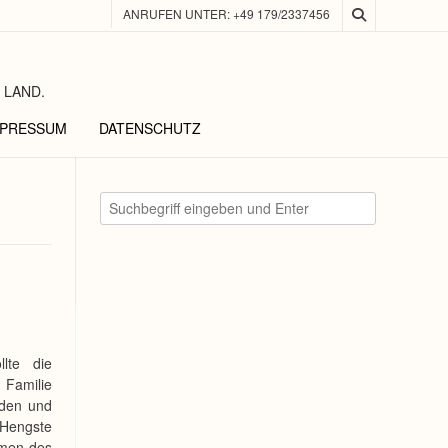
ANRUFEN UNTER: +49 179/2337456
 LAND.
MPRESSUM
DATENSCHUTZ
lte die
Familie
rden und
-Hengste
hmen des