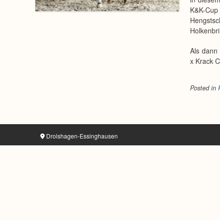
K&K-Cup 
Hengstsc
Holkenbri
Als dann
x Krack 
Posted in
Drolshagen-Essinghausen