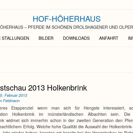
HOF-HÖHERHAUS
ÖHERHAUS – PFERDE IM SCHÖNEN DROLSHAGENER UND OLPER
E STALLUNGEN
BILDER
DOWNLOADS
ANFAHRT
I
stschau 2013 Holkenbrink
n
5. Februar 2013
an Feldmann
eres Etappenziel wenn man sich für Hengste interessiert, sol
ation Holkenbrink im münsterländischen Albachten sein. Die 
ink widmet sich immerhin schon in der zweiten Generation den Pfe
eachtlichem Erfolg. Welche hohe Qualität die Auswahl der Holkenbrink
m Jahr wieder haben, konnten wir bereits bei der Hengstschau im Ra