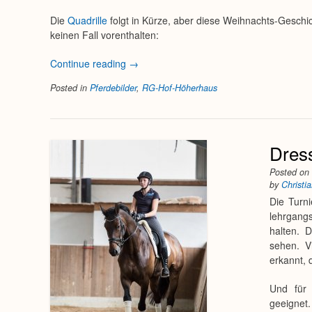
Die
Quadrille
folgt in Kürze, aber diese Weihnachts-Geschi
keinen Fall vorenthalten:
„Weihnachtsreiten
Continue reading
→
#1:
Posted in
Pferdebilder
,
RG-Hof-Höherhaus
Dodo
und
Diego
suchen
Dres
den
Weihnachtsstern“
Posted o
by
Christi
Die Turn
lehrgang
halten. 
sehen. V
erkannt,
Und für 
geeignet