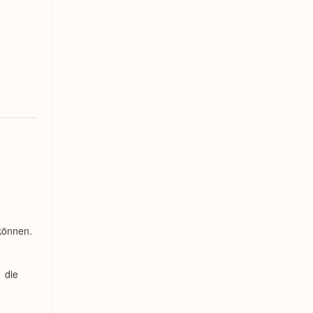
können.
 die