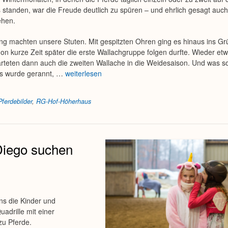
standen, war die Freude deutlich zu spüren – und ehrlich gesagt auc
ehen.
g machten unsere Stuten. Mit gespitzten Ohren ging es hinaus ins Gr
on kurze Zeit später die erste Wallachgruppe folgen durfte. Wieder et
arteten dann auch die zweiten Wallache in die Weidesaison. Und was so
s wurde gerannt, …
weiterlesen
Pferdebilder
,
RG-Hof-Höherhaus
Diego suchen
ns die Kinder und
adrille mit einer
zu Pferde.