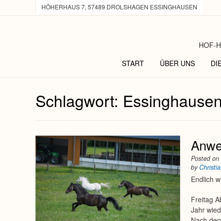
HÖHERHAUS 7, 57489 DROLSHAGEN ESSINGHAUSEN
HOF-H
START
ÜBER UNS
DI
Schlagwort:
Essinghause
Anwe
Posted o
by
Christi
Endlich 
Freitag A
Jahr wied
Nach den 