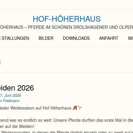
HOF-HÖHERHAUS
ÖHERHAUS – PFERDE IM SCHÖNEN DROLSHAGENER UND OLPER
E STALLUNGEN
BILDER
DOWNLOADS
ANFAHRT
I
n
iden 2026
n
7. Juni 2026
an Feldmann
wieder Weidesaison auf Hof Höherhaus
bend war es endlich so weit: Unsere Pferde durften das erste Mal in d
er auf die Weiden!
Wintermonaten, in denen die Pferde täglich einzeln oder zu zweit auf 