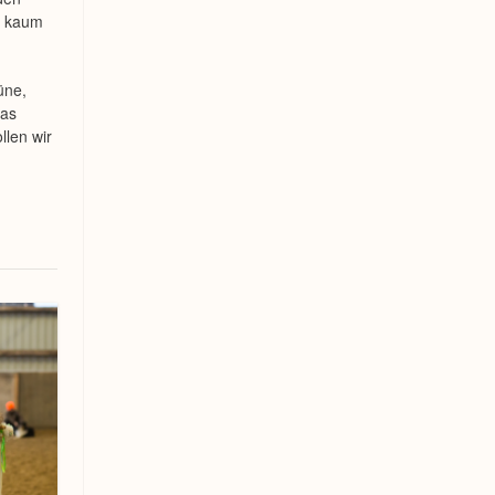
h kaum
üne,
was
llen wir