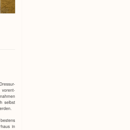
Dressur-
 vorent-
aßnahmen
h selbst
erden.
 bestens
rhaus in